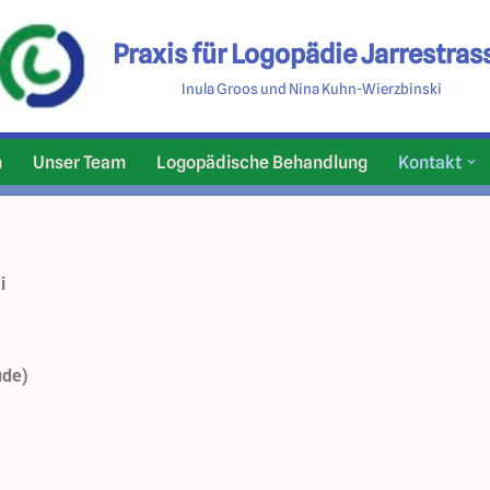
Praxis für Logopädie Jarrestras
Inula Groos und Nina Kuhn-Wierzbinski
n
Unser Team
Logopädische Behandlung
Kontakt
i
ude)