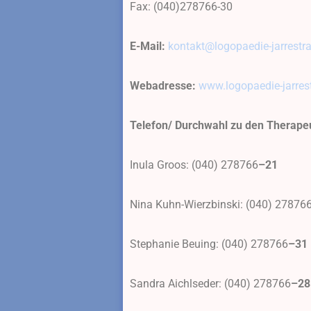
Fax: (040)278766-30
E-Mail:
kontakt@logopaedie-jarrestr
Webadresse:
www.logopaedie-jarres
Telefon/ Durchwahl zu den Therape
Inula Groos: (040) 278766
–21
Nina Kuhn-Wierzbinski: (040) 27876
Stephanie Beuing: (040) 278766
–31
Sandra Aichlseder: (040) 278766
–28