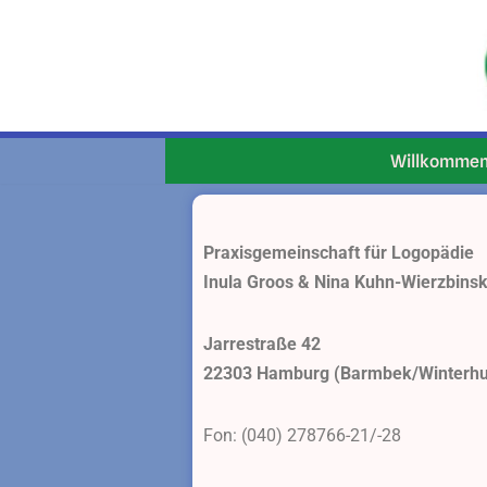
Zum
Inhalt
springen
Willkomme
Praxisgemeinschaft für Logopädie
Inula Groos & Nina Kuhn-Wierzbinsk
Jarrestraße 42
22303 Hamburg (Barmbek/Winterh
Fon: (040) 278766-21/-28