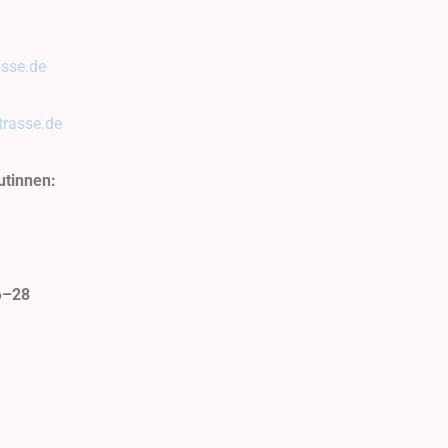
asse.de
trasse.de
utinnen:
6
–28