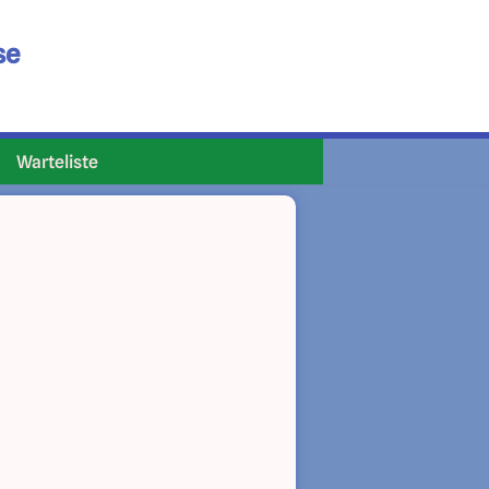
se
Warteliste