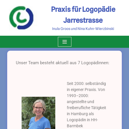
Praxis für Logopädie
Zum
Jarrestrasse
Inhalt
Inula Groos und Nina Kuhn-Wierzbinski
springen
Unser Team besteht aktuell aus 7 Logopädinnen:
Seit 2000: selbständig
in eigener Praxis. Von
1993–2000:
angestellte und
freiberufliche Tätigkeit
in Hamburg als
Logopädin in HH-
Barmbek